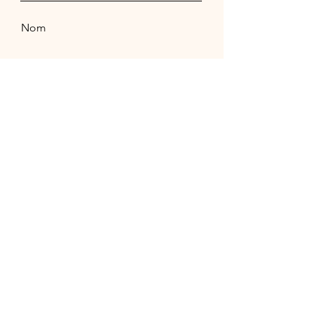
Nom
E-mail
Objet
Rédigez votre message ici...