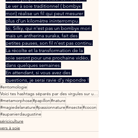
Le ver à soie traditionnel ( bombyx 
mori) réalise un fil qui peut mesurer 
plus d’un kilomètre ininterrompu.
Ici, Silky, qui n'est pas un bombyx mori 
mais un antherina suraka, fait des 
petites pauses, son fil n'est pas continu.
La récolte et la transformation de la 
soie seront pour une prochaine vidéo, 
dans quelques semaines.
En attendant, si vous avez des 
questions, je serai ravie d’y répondre !
#entomologie
Voici tes hashtags séparés par des virgules sur une seule ligne : \#antherinasuraka
#metamorphose
#papillon
#nature
#magiedelanature
#passionnature
#insecte
#cocon
#aupanierdaugustine
sériciculture
vers à soie