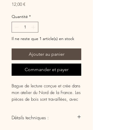
Prix
12,00 €
Quantité
*
Il ne reste que 1 article(s) en stock
Ajouter au panier
Commander et payer
Bague de lecture conçue et crée dans
mon atelier du Nord de la France. Les
pièces de bois sont travaillées, avec
soin, de manière artisanale et
certaines sont gravées au laser.
Détails techniques :
Vous avez déjà eu mal au pouce à
essence : hêtre