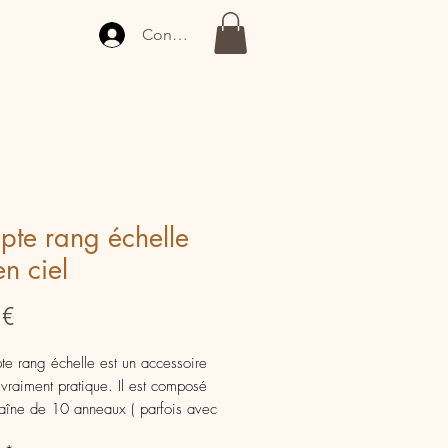
Connexion
te rang échelle
en ciel
Prix
 €
e rang échelle est un accessoire
t vraiment pratique. Il est composé
aîne de 10 anneaux ( parfois avec
neau différent ou marqué d'une