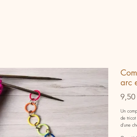
Comp
arc 
9,50
Un compt
de trico
d'une ch
le 5e an