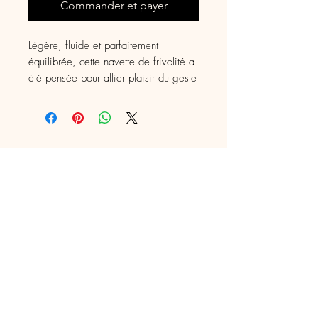
Commander et payer
Légère, fluide et parfaitement
équilibrée, cette navette de frivolité a
été pensée pour allier plaisir du geste
et beauté de l’outil. Sa canette
amovible permet un enfilage rapide et
un changement de fil sans effort, un
vrai gain de temps pour les
dentellières
artisan en crochet d'art
fileuse, mercière, animatrice textile depuis
2011
0647156673
panieraugustine@gmail.com
Cambrai, France
AU PANIER D'AUGUSTINE