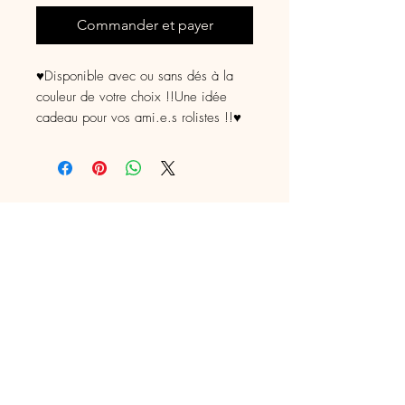
Commander et payer
♥Disponible avec ou sans dés à la
couleur de votre choix !!Une idée
cadeau pour vos ami.e.s rolistes !!♥
Pièce unique
• Descriptif •
Hauteur : 15 cm
Fil de qualité : 100% Acrylique
Ouate de rembourrage : 100%
artisan en crochet d'art
polyester anti-acarien
fileuse, mercière, animatrice textile depuis
Yeux de sécurité : plastique
2011
Modèle déposé. Toute reproduction
0647156673
interdite. Pièce unique
panieraugustine@gmail.com
• Précautions •
Lavable à la machine 30° max.
Cambrai, France
AU PANIER D'AUGUSTINE