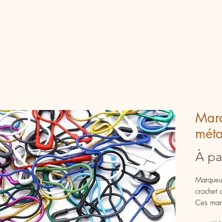
Marq
méta
À pa
Marqueu
crochet o
Ces marq
repérer 