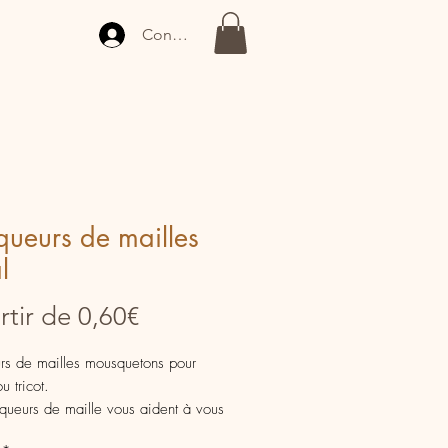
Connexion
ueurs de mailles
l
Prix
rtir de
0,60€
promotionnel
rs de mailles mousquetons pour
u tricot.
ueurs de maille vous aident à vous
dans votre tricot ou dans votre