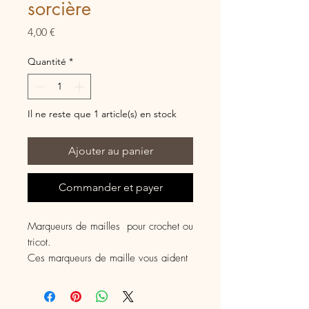
sorcière
Prix
4,00 €
Quantité
*
Il ne reste que 1 article(s) en stock
Ajouter au panier
Commander et payer
Marqueurs de mailles pour crochet ou
tricot.
Ces marqueurs de maille vous aident
à vous repérer dans votre tricot ou
dans votre crochet.
C' est un cadeau original à s'offrir ou