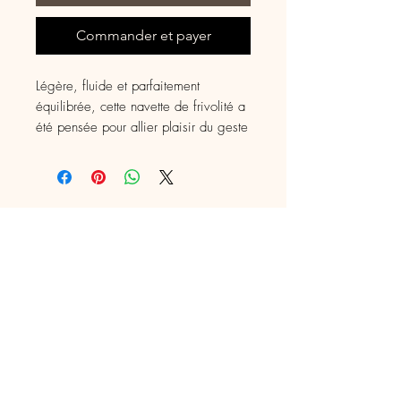
Commander et payer
Légère, fluide et parfaitement
équilibrée, cette navette de frivolité a
été pensée pour allier plaisir du geste
et beauté de l’outil. Sa canette
amovible permet un enfilage rapide et
un changement de fil sans effort, un
vrai gain de temps pour les
dentellières
artisan en crochet d'art
fileuse, mercière, animatrice textile depuis
2011
0647156673
panieraugustine@gmail.com
Cambrai, France