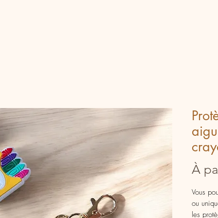
Prot
aigui
cray
À pa
Vous pou
ou uniqu
les prot