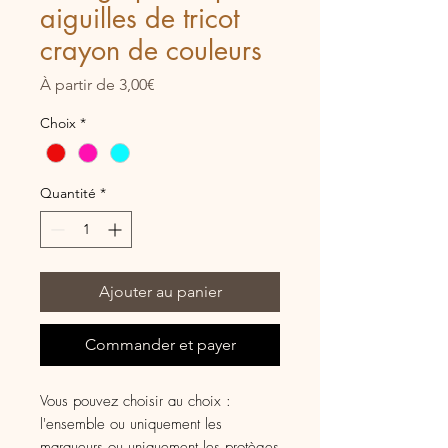
aiguilles de tricot
crayon de couleurs
Prix
À partir de
3,00€
promotionnel
Choix
*
Quantité
*
Ajouter au panier
Commander et payer
Vous pouvez choisir au choix :
l'ensemble ou uniquement les
marqueurs ou uniquement les protèges