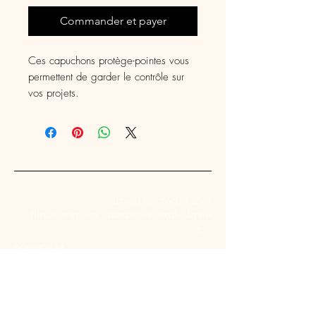
Commander et payer
Ces capuchons protège-pointes vous
permettent de garder le contrôle sur
vos projets.
Les capuchons évitent aux mailles de
tomber des aiguilles, vous pouvez
donc ranger votre tricot sans
inquiétude.
Ces capuchons sont en forme de sans
visage
artisan en crochet d'art
Le paquet contient 2 protège-pointes
fileuse, mercière, animatrice textile depuis
qui conviennent aux aiguilles 2,0 à
2011
5,0 mm
0647156673
panieraugustine@gmail.com
vendu à la paire
Cambrai, France
AU PANIER D'AUGUSTINE