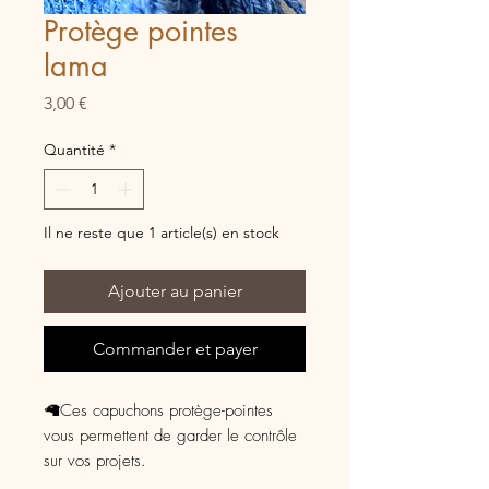
Protège pointes
lama
Prix
3,00 €
Quantité
*
Il ne reste que 1 article(s) en stock
Ajouter au panier
Commander et payer
🦙Ces capuchons protège-pointes
vous permettent de garder le contrôle
sur vos projets.
🦙Les capuchons évitent aux mailles