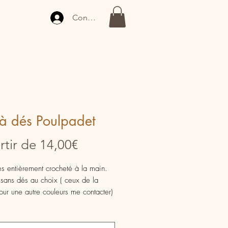
Connexion
à dés Poulpadet
Prix
rtir de
14,00€
promotionnel
s entièrement crocheté à la main.
sans dés au choix ( ceux de la
our une autre couleurs me contacter)
ptif •
 : 10 cm
ualité : 100% coton