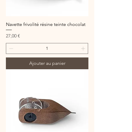
Navette frivolité résine teinte chocolat
Prix
27,00 €
Ajouter au panier