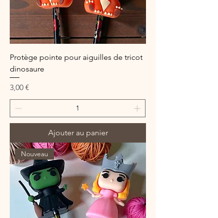
Protège pointe pour aiguilles de tricot
dinosaure
Prix
3,00 €
Ajouter au panier
Nouveau