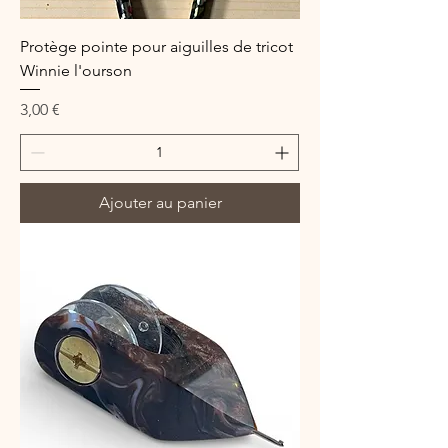
Protège pointe pour aiguilles de tricot
Winnie l'ourson
Prix
3,00 €
Ajouter au panier