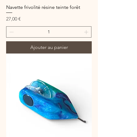
Navette frivolité résine teinte forêt
Prix
27,00 €
Ajouter au panier