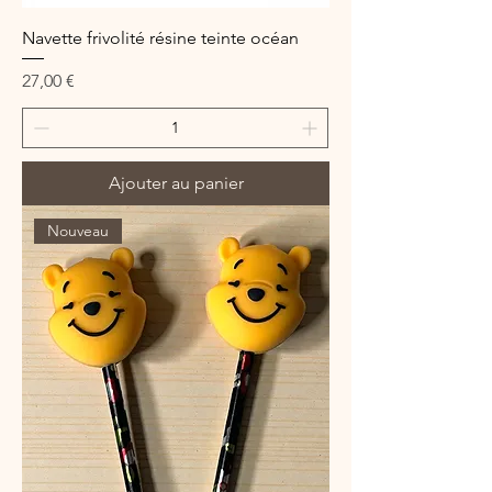
Navette frivolité résine teinte océan
Prix
27,00 €
Ajouter au panier
Nouveau