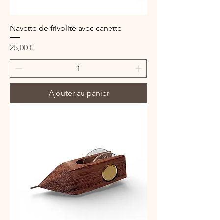
Navette de frivolité avec canette
Prix
25,00 €
Ajouter au panier