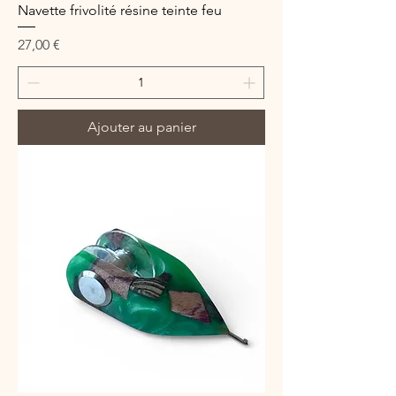
Navette frivolité résine teinte feu
Prix
27,00 €
Ajouter au panier