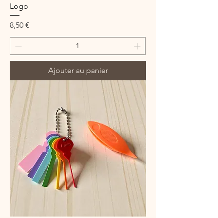
Logo
Prix
8,50 €
Ajouter au panier