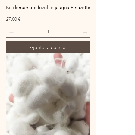
Kit démarrage frivolité jauges + navette
Prix
27,00 €
Ajouter au panier