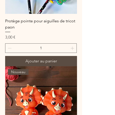
Protège pointe pour aiguilles de tricot
paon
Prix
3,00 €
Ajouter au panier
Nouveau