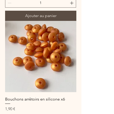
Ajouter au panier
Bouchons arrêtoirs en silicone x6
Prix
1,90 €