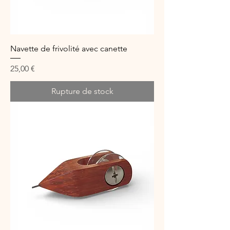
Navette de frivolité avec canette
Prix
25,00 €
Rupture de stock