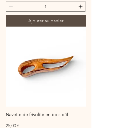
Ajouter au panier
Navette de frivolité en bois d'if
Prix
25,00 €