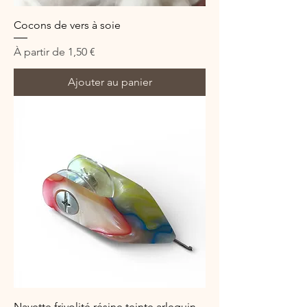
Cocons de vers à soie
Prix promotionnel
À partir de
1,50 €
Ajouter au panier
Navette frivolité résine teinte arlequin