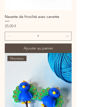
Navette de frivolité avec canette
Prix
25,00 €
Ajouter au panier
Nouveau