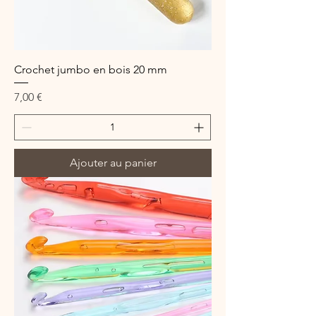
Crochet jumbo en bois 20 mm
Prix
7,00 €
Ajouter au panier