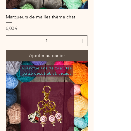
Marqueurs de mailles thème chat
Prix
6,00 €
Ajouter au panier