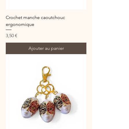
Crochet manche caoutchouc
ergonomique
Prix
3,50 €
Ajouter au panier