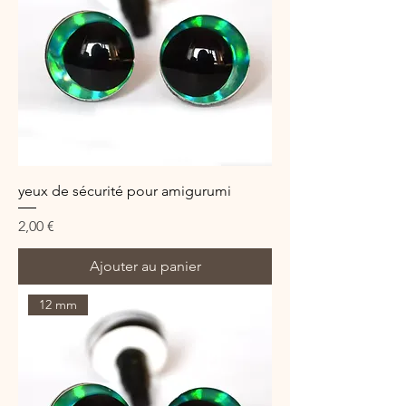
yeux de sécurité pour amigurumi
Prix
2,00 €
Ajouter au panier
12 mm