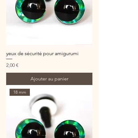
yeux de sécurité pour amigurumi
Prix
2,00 €
Ajouter au panier
18 mm