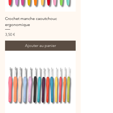
Crochet manche caoutchouc
ergonomique
Prix
3,50 €
Ajouter au panier