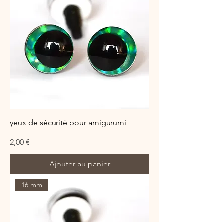
yeux de sécurité pour amigurumi
Prix
2,00 €
Ajouter au panier
16 mm