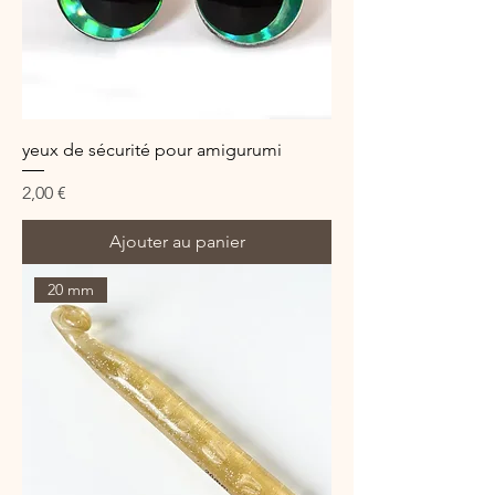
yeux de sécurité pour amigurumi
Prix
2,00 €
Ajouter au panier
20 mm