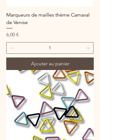
Marqueurs de mailles thème Carnaval
de Venise
Prix
6,00 €
Ajouter au panier