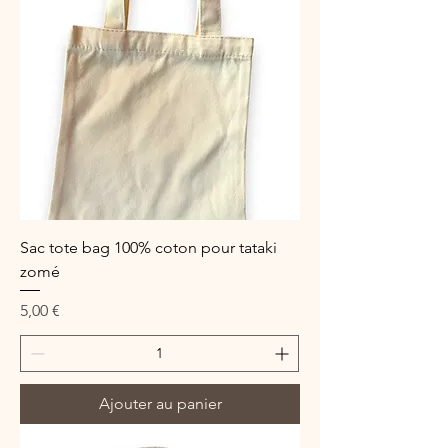
Sac tote bag 100% coton pour tataki
zomé
Prix
5,00 €
Ajouter au panier