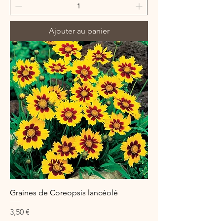
Ajouter au panier
Graines de Coreopsis lancéolé
Prix
3,50 €