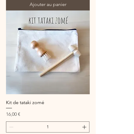
Ajouter au panier
Kit de tataki zomé
Prix
16,00 €