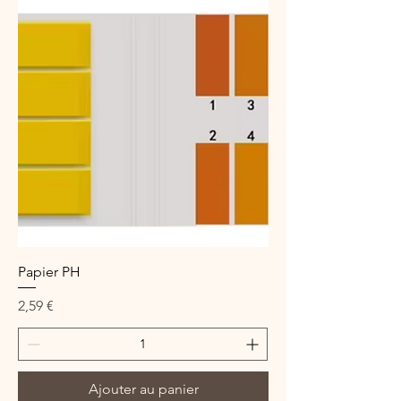
Papier PH
Prix
2,59 €
Ajouter au panier