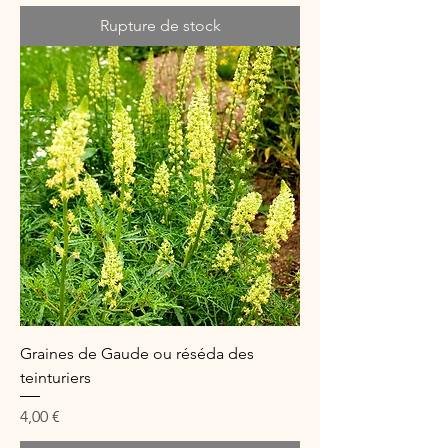
Rupture de stock
Graines de Gaude ou réséda des
teinturiers
Prix
4,00 €