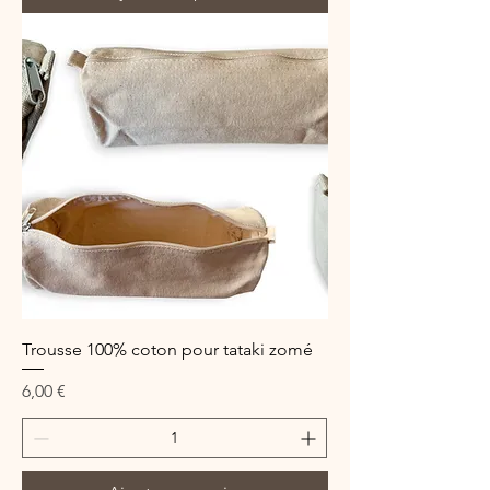
Trousse 100% coton pour tataki zomé
Prix
6,00 €