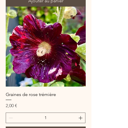
Ajouter au panier
Graines de rose trémière
Prix
2,00 €