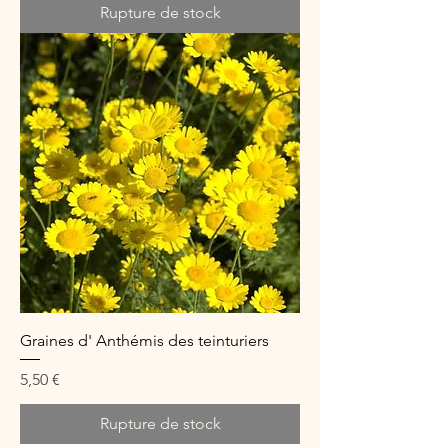
Rupture de stock
Graines d' Anthémis des teinturiers
Prix
5,50 €
Rupture de stock