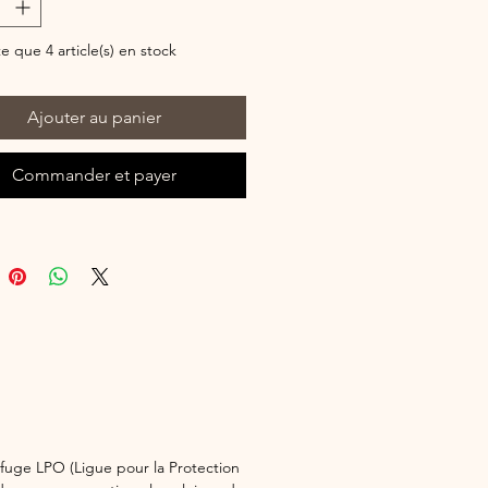
 peu de mordançage. Un excellent
r débuter la teinture naturelle !
te que 4 article(s) en stock
Ajouter au panier
Commander et payer
efuge LPO (Ligue pour la Protection