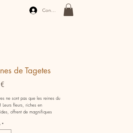
Connexion
nes de Tagetes
Prix
 €
tes ne sont pas que les reines du
 Leurs fleurs, riches en
ïdes, offrent de magnifiques
de jaune, de doré et d’orangé en
é
*
végétale. Très faciles à cultiver, elles
nt de teindre laine, soie, coton ou