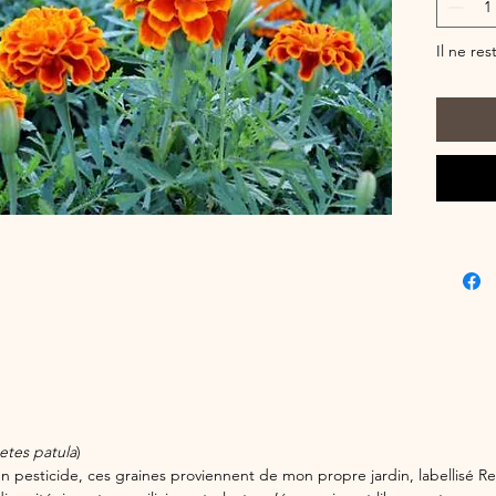
lin avec
choix pou
Il ne res
etes patula
)
n pesticide, ces graines proviennent de mon propre jardin, labellisé R