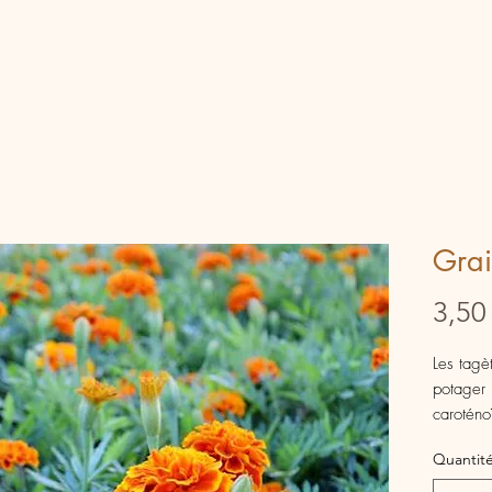
Grai
3,50
Les tagè
potager !
caroténo
nuances 
Quantit
teinture 
permette