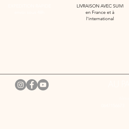
EXPEDITION RAPIDE
LIVRAISON AVEC SUIVI
envoi sous 48h
en France et à
l'international
AU P
fileu
0647156673