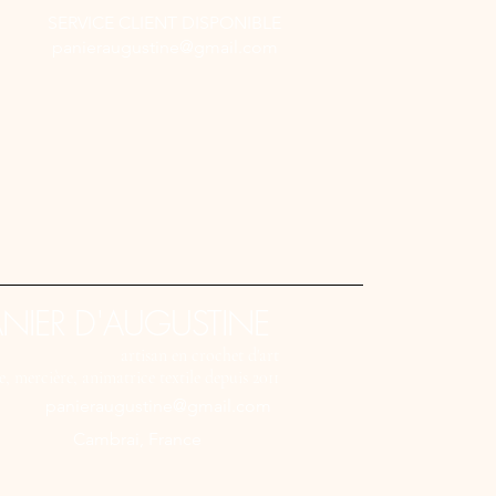
SERVICE CLIENT DISPONIBLE
panieraugustine@gmail.com
ANIER D'AUGUSTINE
artisan en crochet d'art
se, mercière, animatrice textile depuis 2011
panieraugustine@gmail.com
Cambrai, France