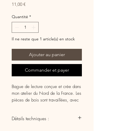
Prix
11,00 €
Quantité
*
Il ne reste que 1 article(s) en stock
Ajouter au panier
Commander et payer
Bague de lecture conçue et crée dans
mon atelier du Nord de la France. Les
pièces de bois sont travaillées, avec
soin, de manière artisanale et
certaines sont gravées au laser.
Détails techniques :
Vous avez déjà eu mal au pouce à
essence : hêtre échauffé