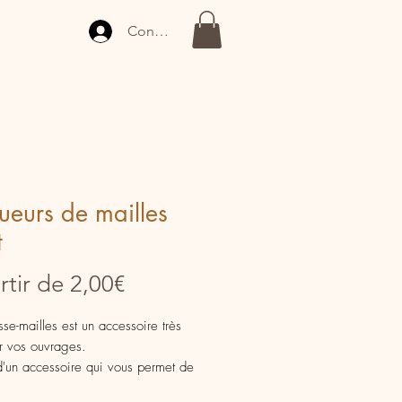
Connexion
ueurs de mailles
t
Prix
rtir de
2,00€
promotionnel
se-mailles est un accessoire très
ur vos ouvrages.
t d'un accessoire qui vous permet de
os mailles en attente quand vous