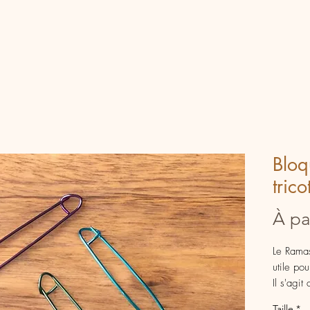
Bloq
trico
À pa
Le Ramas
utile po
Il s'agi
mettre v
Taille
*