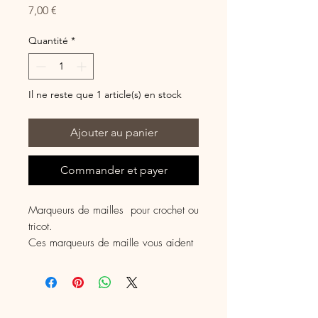
Prix
7,00 €
Quantité
*
Il ne reste que 1 article(s) en stock
Ajouter au panier
Commander et payer
Marqueurs de mailles pour crochet ou
tricot.
Ces marqueurs de maille vous aident
à vous repérer dans votre tricot ou
dans votre crochet.
C' est un cadeau original à s'offrir ou
à offrir à un.e crocheteu.r.se ou