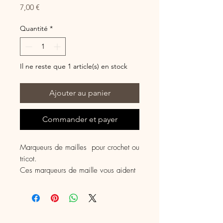
Prix
7,00 €
Quantité
*
Il ne reste que 1 article(s) en stock
Ajouter au panier
Commander et payer
Marqueurs de mailles pour crochet ou
tricot.
Ces marqueurs de maille vous aident
à vous repérer dans votre tricot ou
dans votre crochet.
C' est un cadeau original à s'offrir ou
à offrir à un.e crocheteu.r.se ou