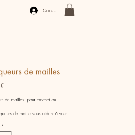
Connexion
ueurs de mailles
Prix
 €
s de mailles pour crochet ou
ueurs de maille vous aident à vous
dans votre tricot ou dans votre
é
*
 cadeau original à s'offrir ou à offrir