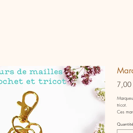
Marq
7,00
Marqueur
tricot.
Ces marq
repérer 
Quantit
crochet.
C' est un