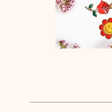
charte de valeurs
CGV