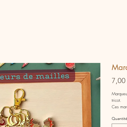
Marq
7,00
Marqueur
tricot.
Ces marq
repérer 
Quantit
crochet.
C' est un