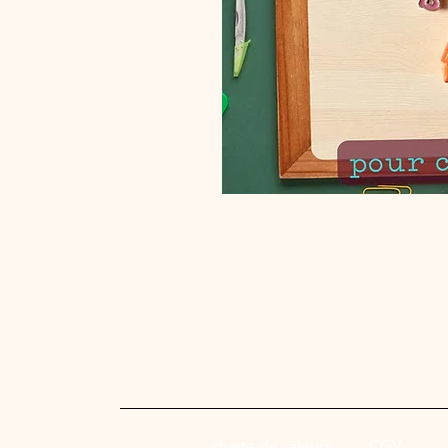
charte de valeurs
CGV