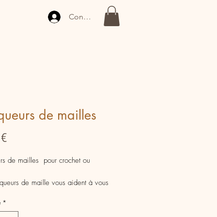
Connexion
ueurs de mailles
Prix
 €
s de mailles pour crochet ou
ueurs de maille vous aident à vous
dans votre tricot ou dans votre
é
*
 cadeau original à s'offrir ou à offrir