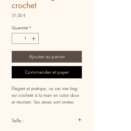
crochet
Prix
31,00 €
Quantité
*
Ajouter au panier
Commander et payer
Élégant et pratique, ce sac tote bag
est crocheté à la main en coton doux
et résistant. Ses anses sont ornées
d’un bijou de sac monté sur chaîne,
décoré d’une breloque florale délicate
Taille :
pour une touche poétique et
printanière. Parfait pour accompagner