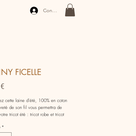
Connexion
NY FICELLE
Prix
 €
z cette laine d'été, 100% en coton
èreté de son fil vous permettra de
votre tricot été : tricot robe et tricot
chez parmi les coloris pétillants de
é
*
ine d'été pour dynamiser votre garde
onvient également pour les petites