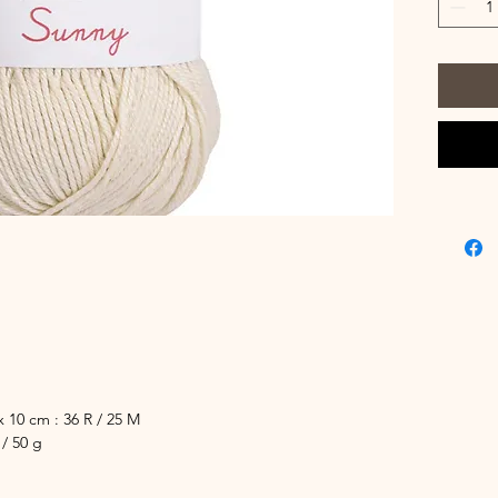
tenues d
tricot ha
vraiment
modèle tr
 x 10 cm : 36 R / 25 M
/ 50 g