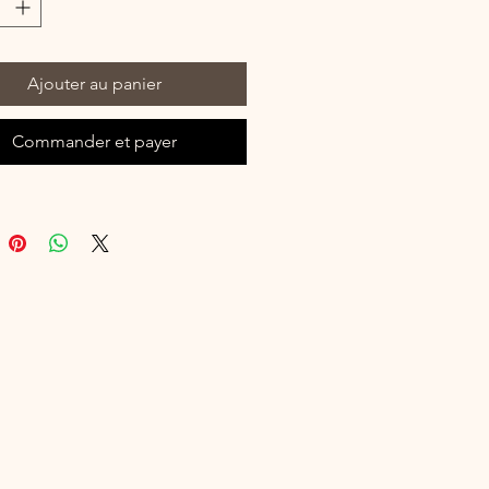
e bébé : laine tricot robe, laine
ut et tricot gilet léger ! Une laine été
 légère pour la réalisation de
Ajouter au panier
icot été !
Commander et payer